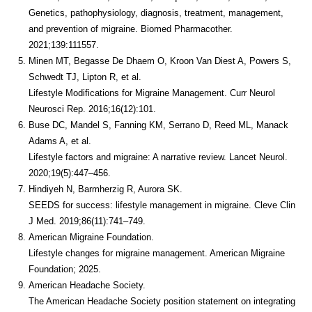
Genetics, pathophysiology, diagnosis, treatment, management,
and prevention of migraine. Biomed Pharmacother.
2021;139:111557.
Minen MT, Begasse De Dhaem O, Kroon Van Diest A, Powers S,
Schwedt TJ, Lipton R, et al.
Lifestyle Modifications for Migraine Management. Curr Neurol
Neurosci Rep. 2016;16(12):101.
Buse DC, Mandel S, Fanning KM, Serrano D, Reed ML, Manack
Adams A, et al.
Lifestyle factors and migraine: A narrative review. Lancet Neurol.
2020;19(5):447–456.
Hindiyeh N, Barmherzig R, Aurora SK.
SEEDS for success: lifestyle management in migraine. Cleve Clin
J Med. 2019;86(11):741–749.
American Migraine Foundation.
Lifestyle changes for migraine management. American Migraine
Foundation; 2025.
American Headache Society.
The American Headache Society position statement on integrating