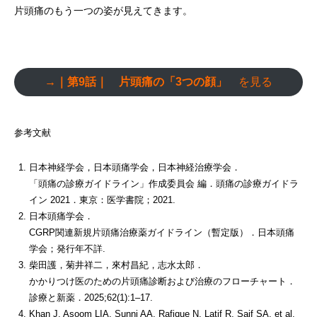
片頭痛のもう一つの姿が見えてきます。
→｜第9話｜ 片頭痛の「3つの顔」
を見る
参考文献
日本神経学会，日本頭痛学会，日本神経治療学会．
「頭痛の診療ガイドライン」作成委員会 編．頭痛の診療ガイドラ
イン 2021．東京：医学書院；2021.
日本頭痛学会．
CGRP関連新規片頭痛治療薬ガイドライン（暫定版）．日本頭痛
学会；発行年不詳.
柴田護，菊井祥二，來村昌紀，志水太郎．
かかりつけ医のための片頭痛診断および治療のフローチャート．
診療と新薬．2025;62(1):1–17.
Khan J, Asoom LIA, Sunni AA, Rafique N, Latif R, Saif SA, et al.