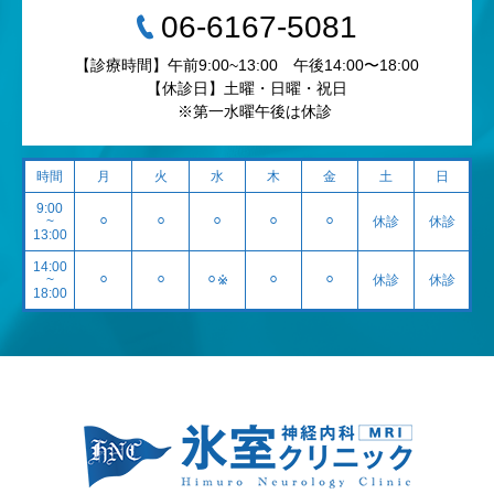
‭06-6167-5081‬
【診療時間】午前9:00~13:00 午後14:00〜18:00
【休診日】土曜・日曜・祝日
※第一水曜午後は休診
時間
月
火
水
木
金
土
日
9:00
~
⚪︎
⚪︎
⚪︎
⚪︎
⚪︎
休診
休診
13:00
14:00
~
⚪︎
⚪︎
⚪︎※
⚪︎
⚪︎
休診
休診
18:00