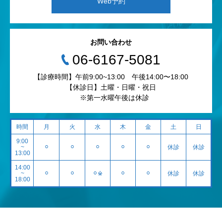
Web予約
お問い合わせ
‭06-6167-5081‬
【診療時間】午前9:00~13:00 午後14:00〜18:00
【休診日】土曜・日曜・祝日
※第一水曜午後は休診
時間
月
火
水
木
金
土
日
9:00
~
⚪︎
⚪︎
⚪︎
⚪︎
⚪︎
休診
休診
13:00
14:00
~
⚪︎
⚪︎
⚪︎※
⚪︎
⚪︎
休診
休診
18:00