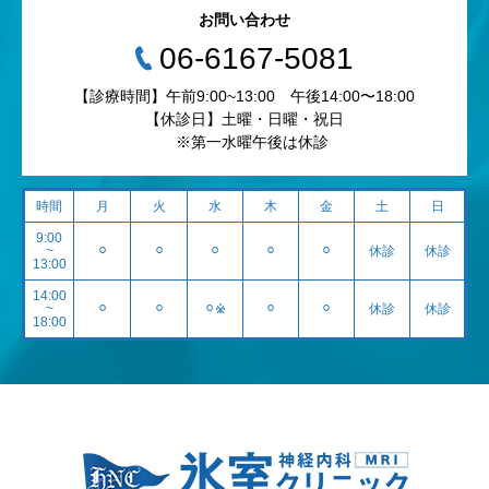
お問い合わせ
‭06-6167-5081‬
【診療時間】午前9:00~13:00 午後14:00〜18:00
【休診日】土曜・日曜・祝日
※第一水曜午後は休診
時間
月
火
水
木
金
土
日
9:00
~
⚪︎
⚪︎
⚪︎
⚪︎
⚪︎
休診
休診
13:00
14:00
~
⚪︎
⚪︎
⚪︎※
⚪︎
⚪︎
休診
休診
18:00