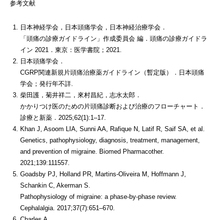
参考文献
日本神経学会，日本頭痛学会，日本神経治療学会．
「頭痛の診療ガイドライン」作成委員会 編．頭痛の診療ガイドラ
イン 2021．東京：医学書院；2021.
日本頭痛学会．
CGRP関連新規片頭痛治療薬ガイドライン（暫定版）．日本頭痛
学会；発行年不詳.
柴田護，菊井祥二，來村昌紀，志水太郎．
かかりつけ医のための片頭痛診断および治療のフローチャート．
診療と新薬．2025;62(1):1–17.
Khan J, Asoom LIA, Sunni AA, Rafique N, Latif R, Saif SA, et al.
Genetics, pathophysiology, diagnosis, treatment, management,
and prevention of migraine. Biomed Pharmacother.
2021;139:111557.
Goadsby PJ, Holland PR, Martins-Oliveira M, Hoffmann J,
Schankin C, Akerman S.
Pathophysiology of migraine: a phase-by-phase review.
Cephalalgia. 2017;37(7):651–670.
Charles A.