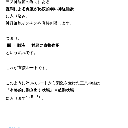
三叉神経節の近くにある
髄鞘による保護が比較的弱い神経軸索
に入り込み、
神経細胞そのものを直接刺激します。
つまり、
脳 → 髄液 → 神経に直接作用
という流れです。
これが
直接ルート
です。
このように2つのルートから刺激を受けた三叉神経は、
「本格的に動き出す状態」＝起動状態
4，5，6）
に入ります
。