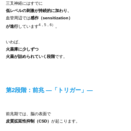
三叉神経にはすでに
低レベルの刺激が持続的に加わり、
血管周辺では
感作（sensitization）
4，5，6）
が進行
しています
。
いわば、
火薬庫に少しずつ
火薬が詰められていく段階
です。
第2段階：前兆 ―「トリガー」―
前兆期では、脳の表面で
皮質拡延性抑制（CSD）
が起こります。