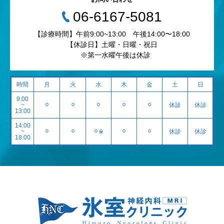
‭06-6167-5081‬
【診療時間】午前9:00~13:00 午後14:00〜18:00
【休診日】土曜・日曜・祝日
※第一水曜午後は休診
時間
月
火
水
木
金
土
日
9:00
~
⚪︎
⚪︎
⚪︎
⚪︎
⚪︎
休診
休診
13:00
14:00
~
⚪︎
⚪︎
⚪︎※
⚪︎
⚪︎
休診
休診
18:00