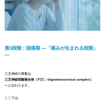
第3段階：頭痛期 ―「痛みが生まれる段階」
―
三叉神経の興奮は、
三叉神経頚髄複合体（TCC：trigeminocervical complex）
へと伝わります。
ここでは、