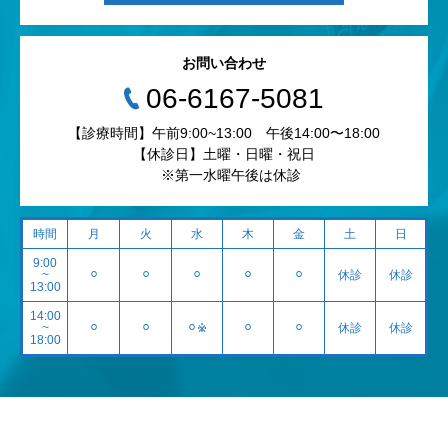
お問い合わせ
‭06-6167-5081‬
【診療時間】午前9:00~13:00 午後14:00〜18:00
【休診日】土曜・日曜・祝日
※第一水曜午後は休診
時間
月
火
水
木
金
土
日
9:00
~
⚪︎
⚪︎
⚪︎
⚪︎
⚪︎
休診
休診
13:00
14:00
~
⚪︎
⚪︎
⚪︎※
⚪︎
⚪︎
休診
休診
18:00