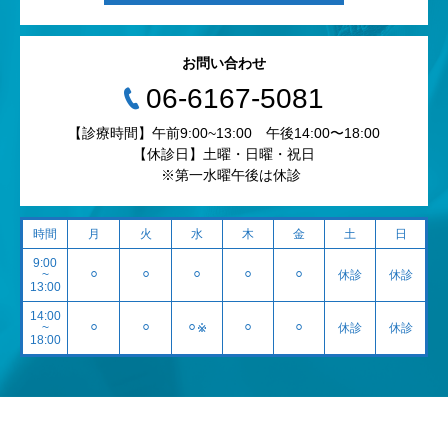
お問い合わせ
‭06-6167-5081‬
【診療時間】午前9:00~13:00 午後14:00〜18:00
【休診日】土曜・日曜・祝日
※第一水曜午後は休診
時間
月
火
水
木
金
土
日
9:00
~
⚪︎
⚪︎
⚪︎
⚪︎
⚪︎
休診
休診
13:00
14:00
~
⚪︎
⚪︎
⚪︎※
⚪︎
⚪︎
休診
休診
18:00