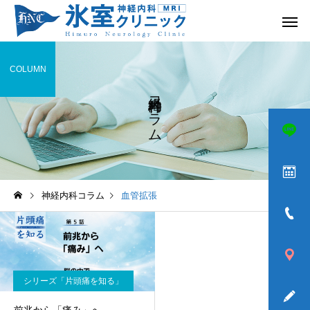
COLUMN
神経内科コラム
頭痛
めまい
神経内科コラム
血管拡張
ふるえ
歩きづら
シリーズ「片頭痛を知る」