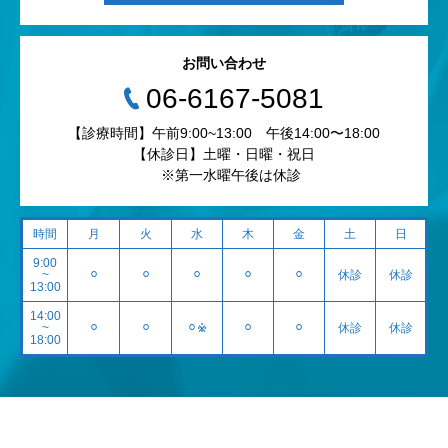
お問い合わせ
‭06-6167-5081‬
【診療時間】午前9:00~13:00 午後14:00〜18:00
【休診日】土曜・日曜・祝日
※第一水曜午後は休診
時間
月
火
水
木
金
土
日
9:00
~
⚪︎
⚪︎
⚪︎
⚪︎
⚪︎
休診
休診
13:00
14:00
~
⚪︎
⚪︎
⚪︎※
⚪︎
⚪︎
休診
休診
18:00