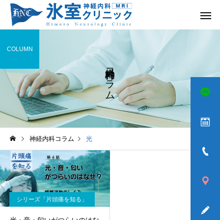
COLUMN
神経内科コラム
頭痛
めまい
神経内科コラム
光
ふるえ
歩きづら
シリーズ「片頭痛を知る」