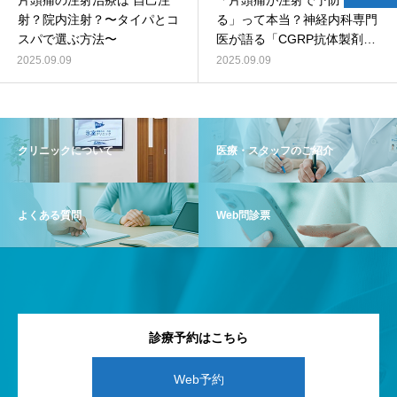
片頭痛の注射治療は 自己注
「片頭痛が注射で予防でき
射？院内注射？〜タイパとコ
る」って本当？神経内科専門
スパで選ぶ方法〜
医が語る「CGRP抗体製剤」
のリアル
2025.09.09
2025.09.09
クリニックについて
医療・スタッフのご紹介
よくある質問
Web問診票
診療予約はこちら
Web予約