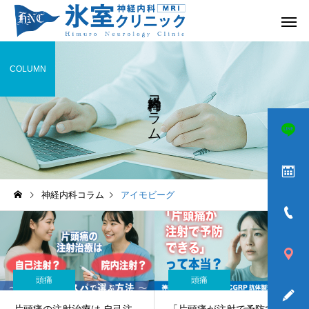
COLUMN
神経内科コラム
頭痛
めまい
神経内科コラム
アイモビーグ
ふるえ
歩きづら
頭痛
頭痛