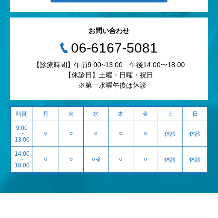
お問い合わせ
‭06-6167-5081‬
【診療時間】午前9:00~13:00 午後14:00〜18:00
【休診日】土曜・日曜・祝日
※第一水曜午後は休診
時間
月
火
水
木
金
土
日
9:00
~
⚪︎
⚪︎
⚪︎
⚪︎
⚪︎
休診
休診
13:00
14:00
~
⚪︎
⚪︎
⚪︎※
⚪︎
⚪︎
休診
休診
18:00