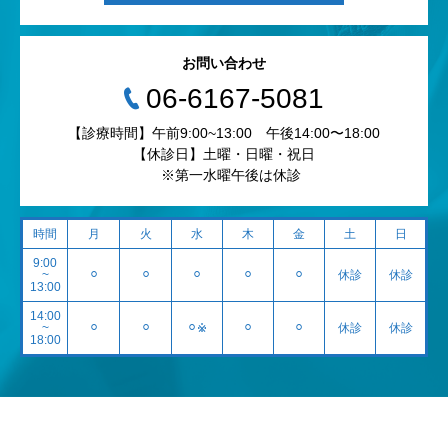
お問い合わせ
‭06-6167-5081‬
【診療時間】午前9:00~13:00 午後14:00〜18:00
【休診日】土曜・日曜・祝日
※第一水曜午後は休診
時間
月
火
水
木
金
土
日
9:00
~
⚪︎
⚪︎
⚪︎
⚪︎
⚪︎
休診
休診
13:00
14:00
~
⚪︎
⚪︎
⚪︎※
⚪︎
⚪︎
休診
休診
18:00