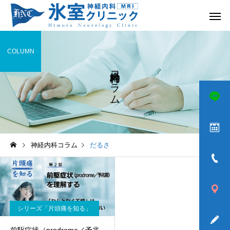
COLUMN
神経内科コラム
頭痛
めまい
神経内科コラム
だるさ
ふるえ
歩きづら
シリーズ「片頭痛を知る」