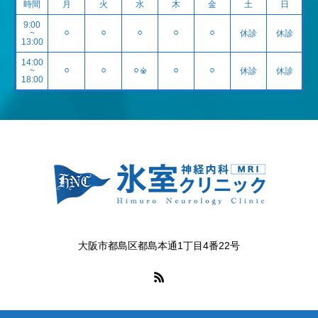
時間
月
火
水
木
金
土
日
9:00
~
⚪︎
⚪︎
⚪︎
⚪︎
⚪︎
休診
休診
13:00
14:00
~
⚪︎
⚪︎
⚪︎※
⚪︎
⚪︎
休診
休診
18:00
大阪市都島区都島本通1丁目4番22号